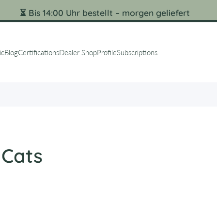
⏳ Bis 14:00 Uhr bestellt – morgen geliefert
ic
Blog
Certifications
Dealer Shop
Profile
Subscriptions
 Cats