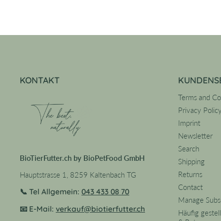
KONTAKT
KUNDENS
Terms and Co
Privacy Polic
Imprint
Newsletter
Search
BioTierFutter.ch by BioPetFood GmbH
Shipping
Returns
Hauptstrasse 1, 8259 Kaltenbach TG
Contact
📞 Tel Allgemein:
043 433 08 70
Manage Subsc
📧 E-Mail:
verkauf@biotierfutter.ch
Häufig gestel