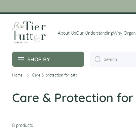
Skip to content
About Us
Our Understanding
Why Organ
SHOP BY
Search
Home
Care & protection for cats
Care & Protection for
8 products