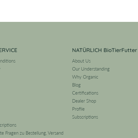
ERVICE
NATÜRLICH BioTierFutter
nditions
About Us
y
Our Understanding
Why Organic
Blog
Certifications
Dealer Shop
Profile
Subscriptions
riptions
lte Fragen zu Bestellung, Versand