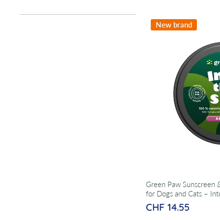
New brand
Green Paw Sunscreen &
for Dogs and Cats – In
CHF 14.55