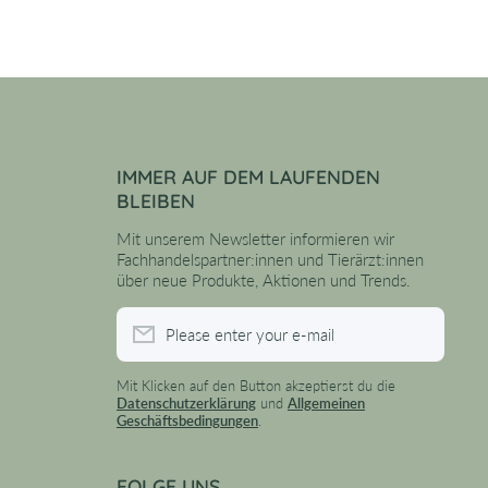
IMMER AUF DEM LAUFENDEN
BLEIBEN
Mit unserem Newsletter informieren wir
Fachhandelspartner:innen und Tierärzt:innen
über neue Produkte, Aktionen und Trends.
Please enter your e-mail
Mit Klicken auf den Button akzeptierst du die
Datenschutzerklärung
und
Allgemeinen
Geschäftsbedingungen
.
FOLGE UNS