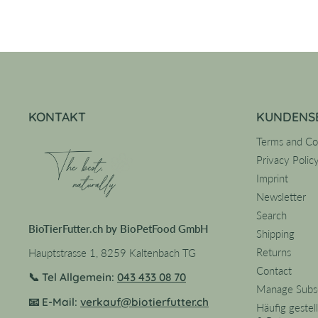
KONTAKT
KUNDENS
Terms and Co
Privacy Polic
Imprint
Newsletter
Search
BioTierFutter.ch by BioPetFood GmbH
Shipping
Returns
Hauptstrasse 1, 8259 Kaltenbach TG
Contact
📞 Tel Allgemein:
043 433 08 70
Manage Subsc
📧 E-Mail:
verkauf@biotierfutter.ch
Häufig gestel