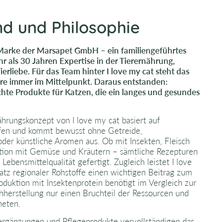
nd und Philosophie
e Marke der Marsapet GmbH – ein familiengeführtes
 als 30 Jahren Expertise in der Tierernährung,
erliebe. Für das Team hinter I love my cat steht das
re immer im Mittelpunkt. Daraus entstanden:
hte Produkte für Katzen, die ein langes und gesundes
ährungskonzept von I love my cat basiert auf
offen und kommt bewusst ohne Getreide,
oder künstliche Aromen aus. Ob mit Insekten, Fleisch
ation mit Gemüse und Kräutern – sämtliche Rezepturen
Lebensmittelqualität gefertigt. Zugleich leistet I love
atz regionaler Rohstoffe einen wichtigen Beitrag zum
duktion mit Insektenprotein benötigt im Vergleich zur
chherstellung nur einen Bruchteil der Ressourcen und
neten.
ergänzungen und Pflegeprodukte vervollständigen das