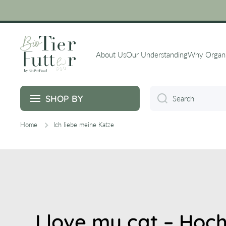
Skip to content
About Us
Our Understanding
Why Organ
SHOP BY
Search
Home
Ich liebe meine Katze
I love my cat – Hoc