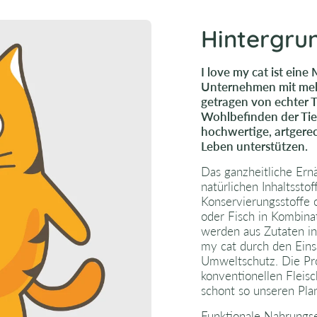
Hintergru
I love my cat ist ein
Unternehmen mit mehr
getragen von echter Ti
Wohlbefinden der Tie
hochwertige, artgerec
Leben unterstützen.
Das ganzheitliche Ern
natürlichen Inhaltsst
Konservierungsstoffe 
oder Fisch in Kombin
werden aus Zutaten in 
my cat durch den Eins
Umweltschutz. Die Pro
konventionellen Fleis
schont so unseren Pla
Funktionale Nahrungs