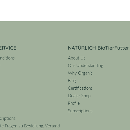
ERVICE
NATÜRLICH BioTierFutter
nditions
About Us
y
Our Understanding
Why Organic
Blog
Certifications
Dealer Shop
Profile
Subscriptions
riptions
lte Fragen zu Bestellung, Versand