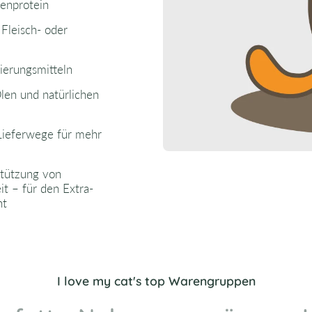
tenprotein
Fleisch- oder
ierungsmitteln
len und natürlichen
 Lieferwege für mehr
stützung von
 – für den Extra-
ht
I love my cat's top Warengruppen