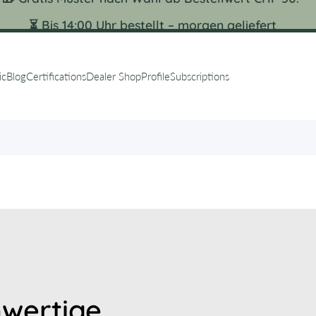
⏳ Bis 14:00 Uhr bestellt – morgen geliefert
ic
Blog
Certifications
Dealer Shop
Profile
Subscriptions
hwertige