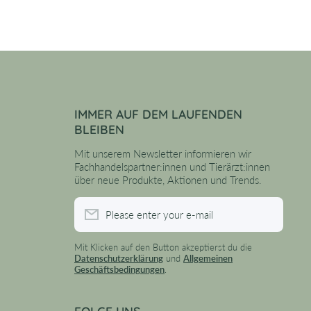
IMMER AUF DEM LAUFENDEN
BLEIBEN
Mit unserem Newsletter informieren wir
Fachhandelspartner:innen und Tierärzt:innen
über neue Produkte, Aktionen und Trends.
Please enter your e-mail
Mit Klicken auf den Button akzeptierst du die
Datenschutzerklärung
und
Allgemeinen
Geschäftsbedingungen
.
FOLGE UNS