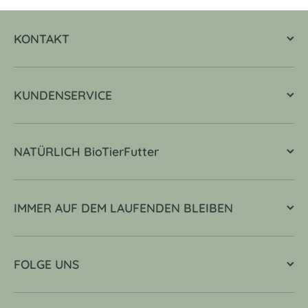
KONTAKT
KUNDENSERVICE
NATÜRLICH BioTierFutter
IMMER AUF DEM LAUFENDEN BLEIBEN
FOLGE UNS