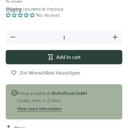
Tax included.
Shipping
calculated at checkout.
No reviews
Decrease
Increase
quantity
quantity
for I love
for I
my Cat
love my
Freeze
Cat
Add to cart
Dried
Freeze
Snack
Dried
Duck
Snack
Breast
Duck
Zur Wunschliste hinzufügen
25g
Breast
25g
Pickup available at
BioPetFood GmbH
Usually ready in 2 hours
View store information
Share